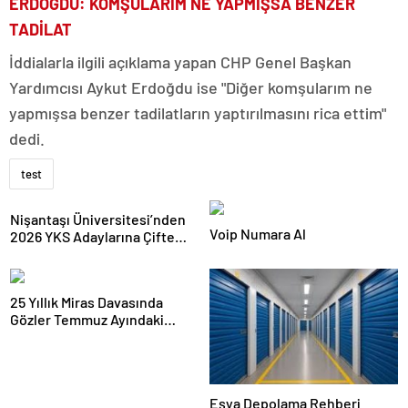
ERDOĞDU: KOMŞULARIM NE YAPMIŞSA BENZER
TADİLAT
İddialarla ilgili açıklama yapan CHP Genel Başkan
Yardımcısı Aykut Erdoğdu ise "Diğer komşularım ne
yapmışsa benzer tadilatların yaptırılmasını rica ettim"
dedi.
test
Nişantaşı Üniversitesi’nden
Voip Numara Al
2026 YKS Adaylarına Çifte
Güvence: Sabit Ücret ve
Kesintisiz Burs
25 Yıllık Miras Davasında
Gözler Temmuz Ayındaki
Karar Duruşmasına Çevrildi
Eşya Depolama Rehberi